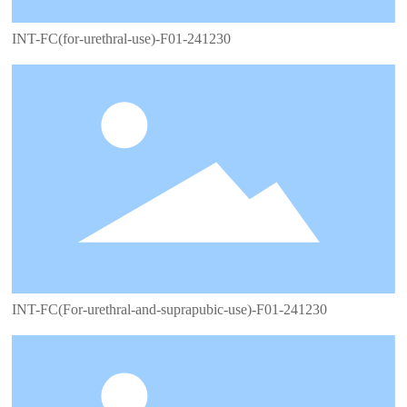
INT-FC(for-urethral-use)-F01-241230
INT-FC(For-urethral-and-suprapubic-use)-F01-241230