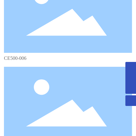
CE500-006
yuandy@integral-medical.com.cn
0575-88675000-890