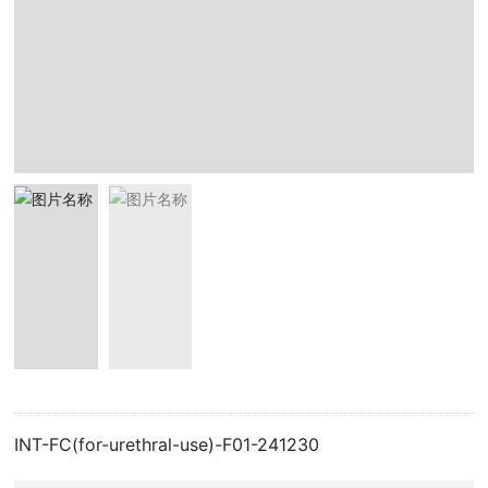
INT-FC(for-urethral-use)-F01-241230